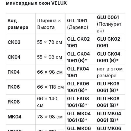
мансардных окон VELUX
GLU 0061
Код
Ширина ×
GLL 1061
(Полиурет
размера
Высота
(Дерево)
ан)
GLL CK02
GLU CK02
CK02
55 × 78 см
1061
0061
GLL CK04
GLU CK04
CK04
55 × 98 см
1061 (B)
*
0061 (B)
*
GLL FK04
нет в этом
FK04
66 × 98 см
1061
размере
GLL FK06
GLU FK06
FK06
66 × 118 см
1061 (B)
*
0061 (B)
*
66 × 140
GLL FK08
GLU FK08
FK08
см
1061 (B)
*
0061 (B)
*
GLL MK04
GLU MK04
MK04
78 × 98 см
1061 (B)
*
0061 (B)
*
GLL MK06
GLU MK06