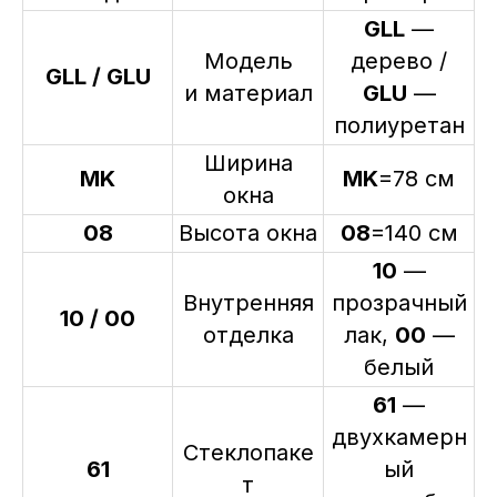
GLL
—
Модель
дерево /
GLL / GLU
и материал
GLU
—
полиуретан
Ширина
MK
MK
=78 см
окна
08
Высота окна
08
=140 см
10
—
Внутренняя
прозрачный
10 / 00
отделка
лак,
00
—
белый
61
—
двухкамерн
Стеклопаке
61
ый
т