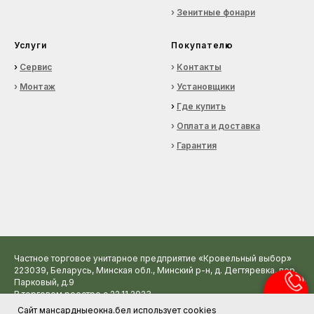
›
Зенитные фонари
Услуги
Покупателю
›
Сервис
›
Контакты
›
Монтаж
›
Установщики
›
Где купить
›
Оплата и доставка
›
Гарантия
Частное торговое унитарное предприятие «Кровельный выбор»
223039, Беларусь, Минская обл., Минский р-н, д. Дегтяревка, пер.
Парковый, д.9
В торговом реестре с 22.11.2023
УНП 691595862 от 09.10.2013, Минским райисполкомом.
Сайт мансардныеокна.бел использует cookies