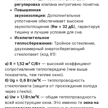
регулировка
клапана интуитивно понятна.
Повышенная
звукоизоляция:
Дополнительное
уплотнение обеспечивает высокое
звукопоглощение (
Rw = 32 дБ
), гарантируя
тишину и лучшие условия для сна.
Исключительное
теплосбережение:
Тройное остекление,
двухкамерный энергосберегающий
стеклопакет (код 61):
а) R = 1,52 м² С/Вт
— высокий коэффициент
сопротивления теплопередаче (чем выше
показатель, тем теплее окно).
б) Ug = 0,6 Вт/м²К
— теплопроводность
стеклопакета (защита от прохождения холода
через стекло).
в) Uw = 1,1 Вт/м²К
— общая теплопроводность
всей конструкции окна. Это именно те
окна на