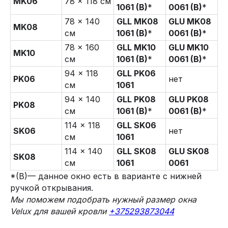
MK06
78 × 118 см
1061 (B)
*
0061 (B)
*
78 × 140
GLL MK08
GLU MK08
MK08
см
1061 (B)
*
0061 (B)
*
78 × 160
GLL MK10
GLU MK10
MK10
см
1061 (B)
*
0061 (B)
*
94 × 118
GLL PK06
PK06
нет
см
1061
94 × 140
GLL PK08
GLU PK08
PK08
см
1061 (B)
*
0061 (B)
*
114 × 118
GLL SK06
SK06
нет
см
1061
114 × 140
GLL SK08
GLU SK08
SK08
см
1061
0061
*(B)— данное окно есть в варианте с нижней
ручкой открывания.
Мы поможем подобрать нужный размер окна
Velux для вашей кровли
+375293873044