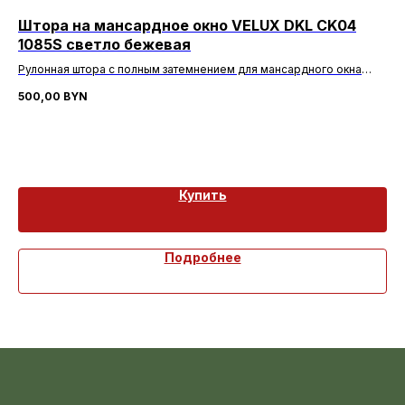
Штора на мансардное окно VELUX DKL CK04
DK
1085S светло бежевая
Арт
Рулонная штора с полным затемнением для мансардного окна
VE
55*98 см.
114
500,00
BYN
72
Вы
Купить
Подробнее