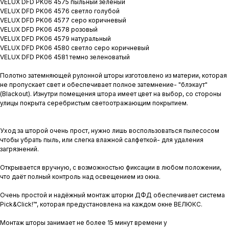
VELUX DFD PK06 4575 пыльный зеленый
VELUX DFD PK06 4576 светло голубой
VELUX DFD PK06 4577 серо коричневый
VELUX DFD PK06 4578 розовый
VELUX DFD PK06 4579 натуральный
VELUX DFD PK06 4580 светло серо коричневый
VELUX DFD PK06 4581 темно зеленоватый
Полотно затемняющей рулонной шторы изготовлено из материи, которая
не пропускает свет и обеспечивает полное затемнение- "блэкаут"
(Blackout). Изнутри помещения штора имеет цвет на выбор, со стороны
улицы покрыта серебристым светоотражающим покрытием.
Уход за шторой очень прост, нужно лишь воспользоваться пылесосом
чтобы убрать пыль, или слегка влажной салфеткой- для удаления
загрязнений.
Открывается вручную, с возможностью фиксации в любом положении,
что даёт полный контроль над освещением из окна.
Очень простой и надёжный монтаж шторки ДФД обеспечивает система
Pick&Click!™, которая предустановлена на каждом окне ВЕЛЮКС.
Монтаж шторы занимает не более 15 минут времени у