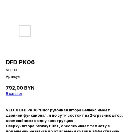
DFD PK06
VELUX
Артикул:
792,00
BYN
В каталог
VELUX DFD PK06 "Duo" рулонная штора Велюкс имеет
двойной функционал, и по сути состоит из 2-х разных штор,
совмещённых в одну конструкцию.
Сверху- штора блэкаут DKL, обеспечивает темноту в
помещении независимо от времени суток и эффективную