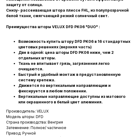
защиту от солнца.
Снизу- рассеивающая штора плиссе FHL, из полупрозрачной
белой ткани, смягчающей резкий солнечный свет.
Преимущества шторы VELUX DFD PK06 "DUO" :
Возможность купить штору DFD PK06 в 16 стандартных
цветовых решениях (верхняя часть)
Две в одной: цена шторы DFD PK06 ниже, чем 2
отдельных шторы.
Ткань не впитывает грязь, загрязнения легко
очищаются.
Быстрый и удобный монтаж в предустановленную
систему крепежа.
Движется по вертикальным направляющим и
фиксируется в любом положении.
Вертикальные направляющие доступны из матового
или окрашенного в белый цвет алюминия.
Производитель: VELUX
Модель шторы: DFD
Страна производства: Венгрия
Затемнение: Полное/ частичное
Привод: Ручной