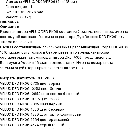
Для окна VELUX: PK06/PR06 (94x118 см.)
Гарантия, лет: 1
lwh: 1189x167x76 mm
Weight: 2335 g
Описание
Описание
Рулонная штора VELUX DFD PK06 состоит из 2 разных типов штор, именно
поэтому её называют "затемняющая штора Дуо Велюкс DFD PK06" или
"штора Велюкс 2 в 1"
Первая составляющая- плиссированная рассеивающая штора FHL PK06
1016, может быть только в белом цвете, в то время, как вторая
составляющая- затемняющая штора DKL PK06 представлена для
Беларуси и Росси в 16 стандартных цветах. Именно номер цвета
затемняющей шторы присваивается шторе DFD.
Выбрать цвет шторы DFD PK06
VELUX DFD PK06 0705 цвет серый
VELUX DFD PK06 1025S цвет белый
VELUX DFD PK06 1085S цвет светло бежевый
VELUX DFD PK06 1100S цвет синий
VELUX DFD PK06 3009 цвет чёрный
VELUX DFD PK06 4556 цвет бежевый
VELUX DFD PK06 4559 цвет темно коричневый
VELUX DFD PK06 4564 цвет оранжевый
VELUX DFD PK06 4574 серый теплый