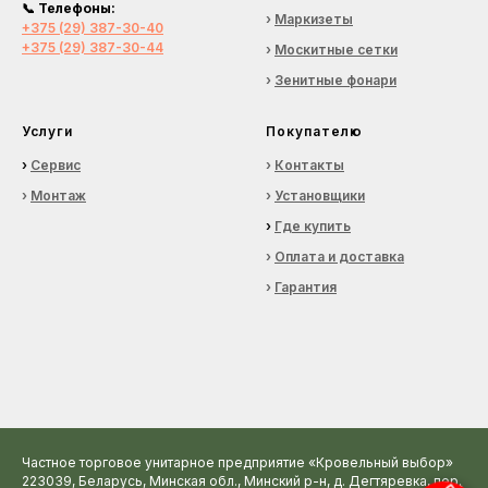
📞
Телефоны:
›
Маркизеты
+375 (29) 387-30-40
+375 (29) 387-30-44
›
Москитные сетки
›
Зенитные фонари
Услуги
Покупателю
›
Сервис
›
Контакты
›
Монтаж
›
Установщики
›
Где купить
›
Оплата и доставка
›
Гарантия
Частное торговое унитарное предприятие «Кровельный выбор»
223039, Беларусь, Минская обл., Минский р-н, д. Дегтяревка, пер.